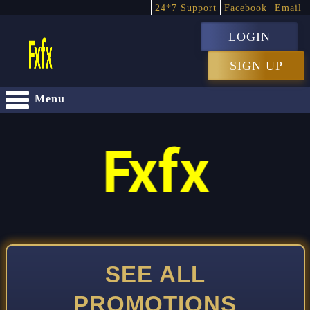
24*7 Support
Facebook
Email
LOGIN
SIGN UP
Menu
SEE ALL
PROMOTIONS