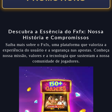
Descubra a Essência do Fxfx: Nossa
História e Compromissos
Saiba mais sobre o Fxfx, uma plataforma que valoriza a
experiência do usuário e a segurança nas apostas. Conheça
nossa missão, valores e a tecnologia que sustentam a nossa
comunidade de jogadores.