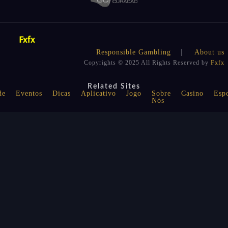
Responsible Gambling
About us
Copyrights © 2025 All Rights Reserved by
Fxfx
Related Sites
de
Eventos
Dicas
Aplicativo
Jogo
Sobre
Casino
Espo
Nós