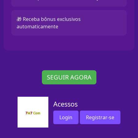
🎁 Receba bônus exclusivos
automaticamente
SEGUIR AGORA
Acessos
Login
Registrar-se