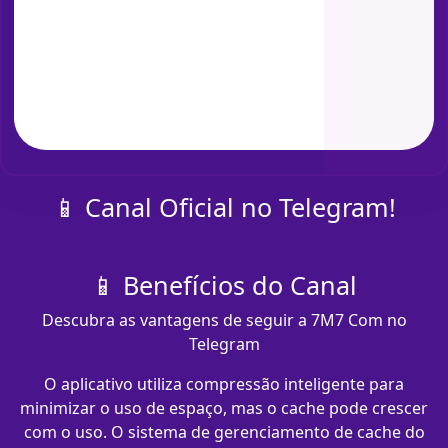
📱 Canal Oficial no Telegram!
📱 Benefícios do Canal
Descubra as vantagens de seguir a 7M7 Com no
Telegram
O aplicativo utiliza compressão inteligente para
minimizar o uso de espaço, mas o cache pode crescer
com o uso. O sistema de gerenciamento de cache do