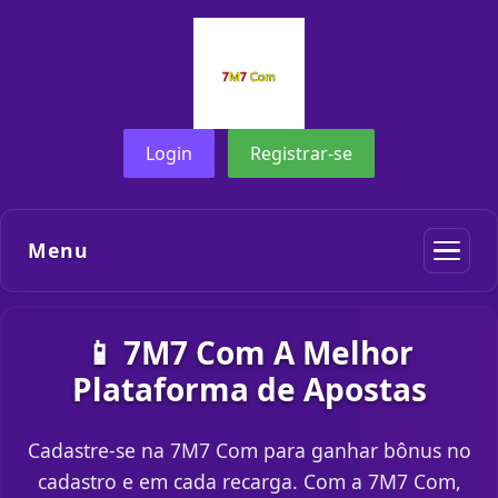
Login
Registrar-se
Menu
📱 7M7 Com A Melhor
Plataforma de Apostas
Cadastre-se na 7M7 Com para ganhar bônus no
cadastro e em cada recarga. Com a 7M7 Com,