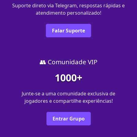
Suporte direto via Telegram, respostas rápidas e
atendimento personalizado!
Falar Suporte
👥 Comunidade VIP
1000+
Junte-se a uma comunidade exclusiva de
jogadores e compartilhe experiências!
Entrar Grupo