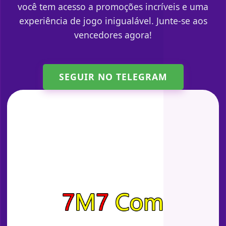
você tem acesso a promoções incríveis e uma
experiência de jogo inigualável. Junte-se aos
vencedores agora!
SEGUIR NO TELEGRAM