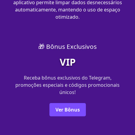
aplicativo permite limpar dados desnecessários
automaticamente, mantendo o uso de espaço
otimizado.
🎁 Bônus Exclusivos
VIP
Receba bônus exclusivos do Telegram,
promoções especiais e códigos promocionais
únicos!
Ver Bônus