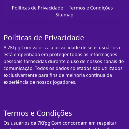
Políticas de Privacidade
Termos e Condições
Sitemap
Políticas de Privacidade
A 7Kfpg.Com valoriza a privacidade de seus usuários e
está empenhada em proteger todas as informações
pessoais fornecidas durante o uso de nossos canais de
comunicação. Todos os dados coletados são utilizados
exclusivamente para fins de melhoria contínua da
experiência de nossos jogadores.
Termos e Condições
Os usuários da 7Kfpg.Com concordam em respeitar