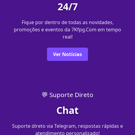
24/7
Fique por dentro de todas as novidades,
promoções e eventos da 7Kfpg.Com em tempo
real!
Ver Notícias
💬 Suporte Direto
Chat
Suporte direto via Telegram, respostas rápidas e
atendimento personalizado!