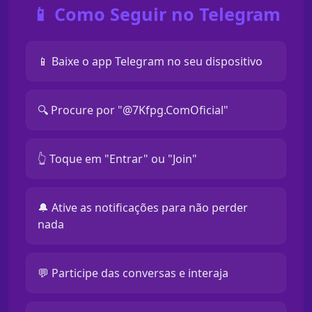
📱 Como Seguir no Telegram
📱 Baixe o app Telegram no seu dispositivo
🔍 Procure por "@7Kfpg.ComOficial"
👆 Toque em "Entrar" ou "Join"
🔔 Ative as notificações para não perder
nada
💬 Participe das conversas e interaja