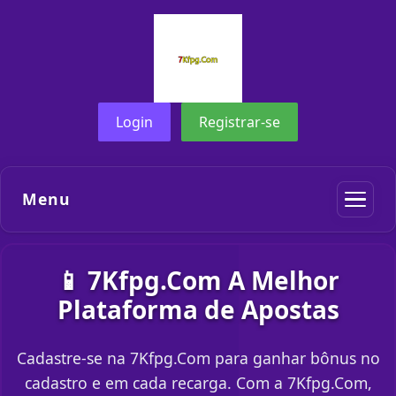
Login
Registrar-se
Menu
📱 7Kfpg.Com A Melhor
Plataforma de Apostas
Cadastre-se na 7Kfpg.Com para ganhar bônus no
cadastro e em cada recarga. Com a 7Kfpg.Com,