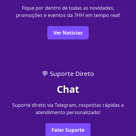
Fique por dentro de todas as novidades,
promoções e eventos da 7HH em tempo real!
Ver Notícias
💬 Suporte Direto
Chat
Suporte direto via Telegram, respostas rápidas e
atendimento personalizado!
Falar Suporte