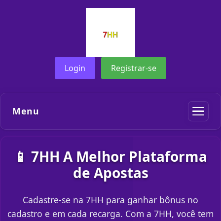
Login
Registrar-se
Menu
📱 7HH A Melhor Plataforma
de Apostas
Cadastre-se na 7HH para ganhar bônus no
cadastro e em cada recarga. Com a 7HH, você tem