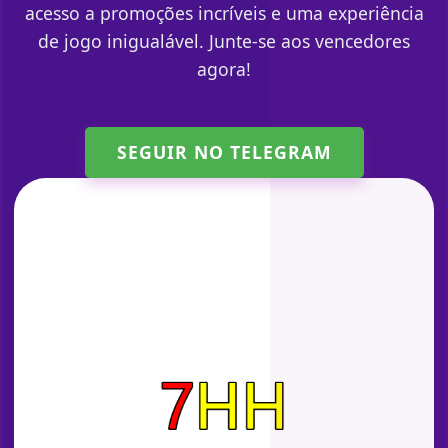
acesso a promoções incríveis e uma experiência
de jogo inigualável. Junte-se aos vencedores
agora!
SEGUIR NO TELEGRAM