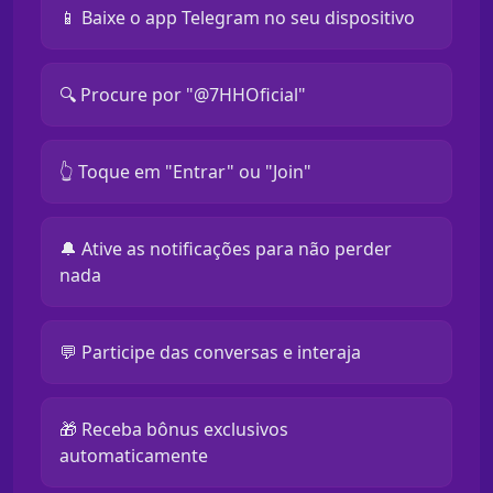
📱 Baixe o app Telegram no seu dispositivo
🔍 Procure por "@7HHOficial"
👆 Toque em "Entrar" ou "Join"
🔔 Ative as notificações para não perder
nada
💬 Participe das conversas e interaja
🎁 Receba bônus exclusivos
automaticamente