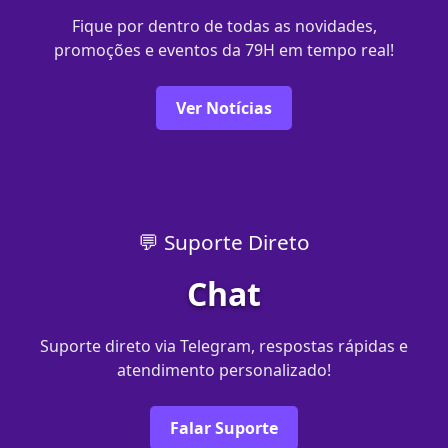
Fique por dentro de todas as novidades,
promoções e eventos da 79H em tempo real!
Ver Notícias
💬 Suporte Direto
Chat
Suporte direto via Telegram, respostas rápidas e
atendimento personalizado!
Falar Suporte