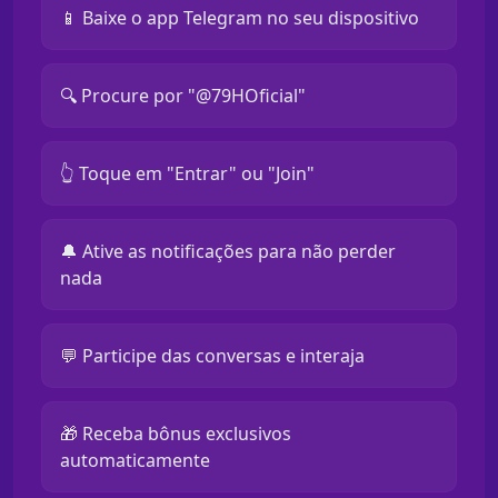
📱 Baixe o app Telegram no seu dispositivo
🔍 Procure por "@79HOficial"
👆 Toque em "Entrar" ou "Join"
🔔 Ative as notificações para não perder
nada
💬 Participe das conversas e interaja
🎁 Receba bônus exclusivos
automaticamente