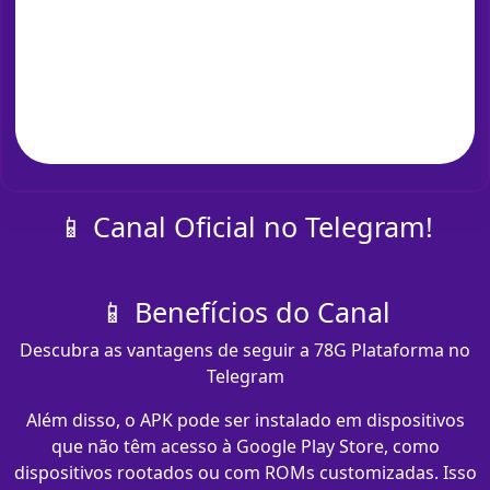
📱 Canal Oficial no Telegram!
📱 Benefícios do Canal
Descubra as vantagens de seguir a 78G Plataforma no
Telegram
Além disso, o APK pode ser instalado em dispositivos
que não têm acesso à Google Play Store, como
dispositivos rootados ou com ROMs customizadas. Isso