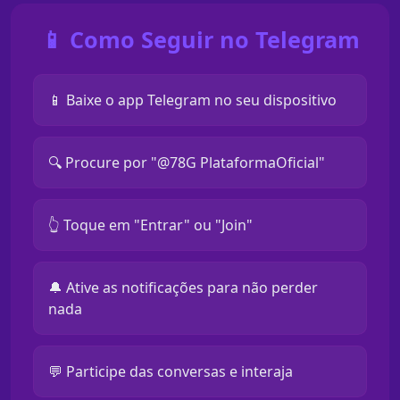
📱 Como Seguir no Telegram
📱 Baixe o app Telegram no seu dispositivo
🔍 Procure por "@78G PlataformaOficial"
👆 Toque em "Entrar" ou "Join"
🔔 Ative as notificações para não perder
nada
💬 Participe das conversas e interaja