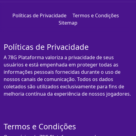
Políticas de Privacidade
Termos e Condições
Sitemap
Políticas de Privacidade
A 78G Plataforma valoriza a privacidade de seus
usuários e está empenhada em proteger todas as
informações pessoais fornecidas durante o uso de
nossos canais de comunicação. Todos os dados
coletados são utilizados exclusivamente para fins de
melhoria contínua da experiência de nossos jogadores.
Termos e Condições