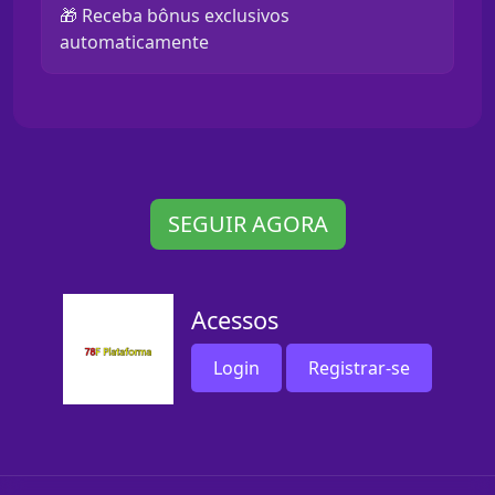
🎁 Receba bônus exclusivos
automaticamente
SEGUIR AGORA
Acessos
Login
Registrar-se