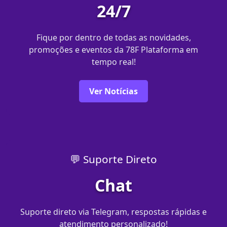
24/7
Fique por dentro de todas as novidades,
promoções e eventos da 78F Plataforma em
tempo real!
Ver Notícias
💬 Suporte Direto
Chat
Suporte direto via Telegram, respostas rápidas e
atendimento personalizado!