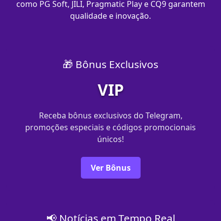
como PG Soft, JILI, Pragmatic Play e CQ9 garantem
qualidade e inovação.
🎁 Bônus Exclusivos
VIP
Receba bônus exclusivos do Telegram,
promoções especiais e códigos promocionais
únicos!
Ver Bônus
📢 Notícias em Tempo Real