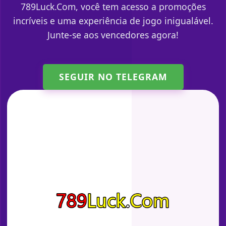
789Luck.Com, você tem acesso a promoções
incríveis e uma experiência de jogo inigualável.
Junte-se aos vencedores agora!
SEGUIR NO TELEGRAM