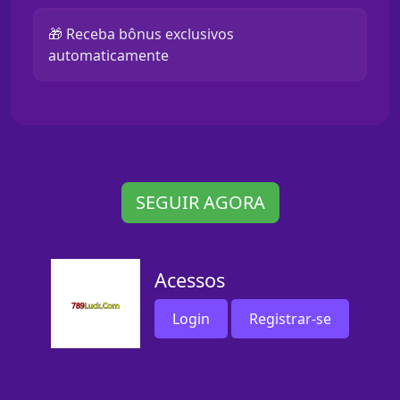
🎁 Receba bônus exclusivos
automaticamente
SEGUIR AGORA
Acessos
Login
Registrar-se