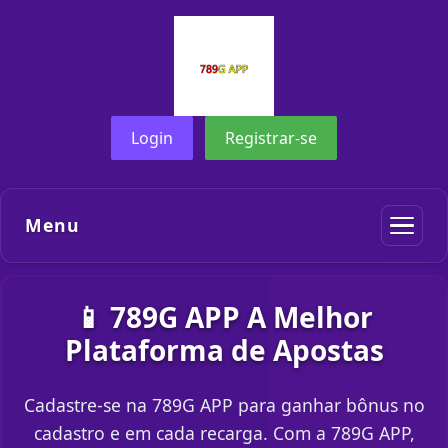
Login
Registrar-se
Menu
📱 789G APP A Melhor
Plataforma de Apostas
Cadastre-se na 789G APP para ganhar bônus no
cadastro e em cada recarga. Com a 789G APP,