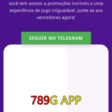
você tem acesso a promoções incríveis e uma
experiência de jogo inigualável. Junte-se aos
vencedores agora!
SEGUIR NO TELEGRAM