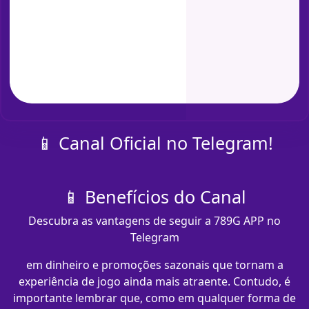
📱 Canal Oficial no Telegram!
📱 Benefícios do Canal
Descubra as vantagens de seguir a 789G APP no
Telegram
em dinheiro e promoções sazonais que tornam a
experiência de jogo ainda mais atraente. Contudo, é
importante lembrar que, como em qualquer forma de