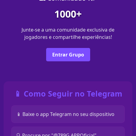
1000+
Junte-se a uma comunidade exclusiva de
jogadores e compartilhe experiências!
Entrar Grupo
📱 Como Seguir no Telegram
📱 Baixe o app Telegram no seu dispositivo
🔍 Procure por "@789G APPOficial"