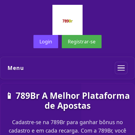
Login
Registrar-se
Menu
📱 789Br A Melhor Plataforma
de Apostas
Cadastre-se na 789Br para ganhar bônus no
cadastro e em cada recarga. Com a 789Br, você