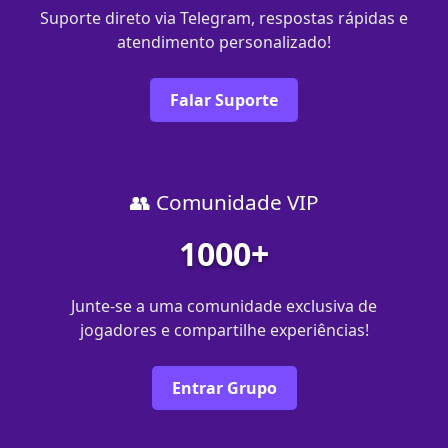
Suporte direto via Telegram, respostas rápidas e
atendimento personalizado!
Falar Suporte
👥 Comunidade VIP
1000+
Junte-se a uma comunidade exclusiva de
jogadores e compartilhe experiências!
Entrar Grupo