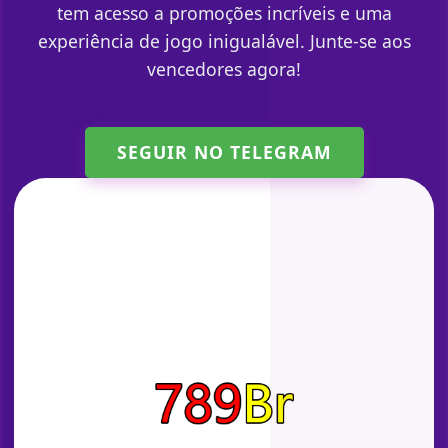
tem acesso a promoções incríveis e uma
experiência de jogo inigualável. Junte-se aos
vencedores agora!
SEGUIR NO TELEGRAM