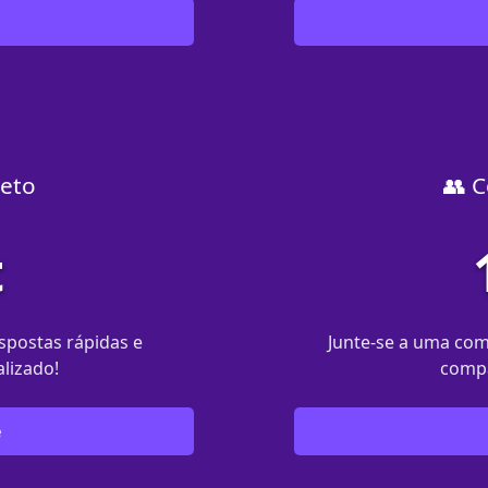
reto
👥 
t
espostas rápidas e
Junte-se a uma com
lizado!
compa
e