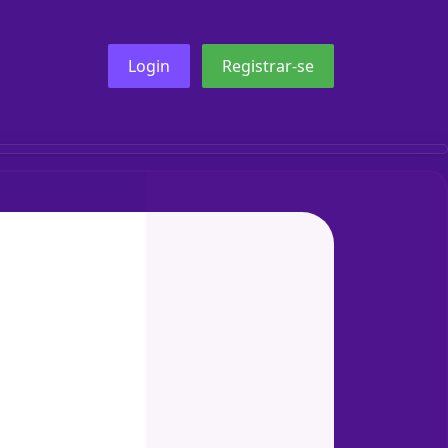
Login
Registrar-se