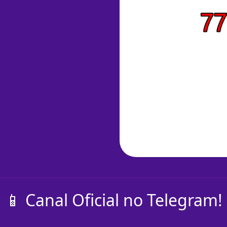
📱 Canal Oficial no Telegram!