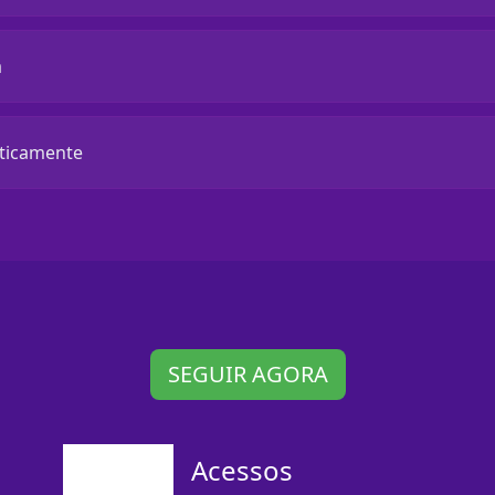
a
aticamente
SEGUIR AGORA
Acessos