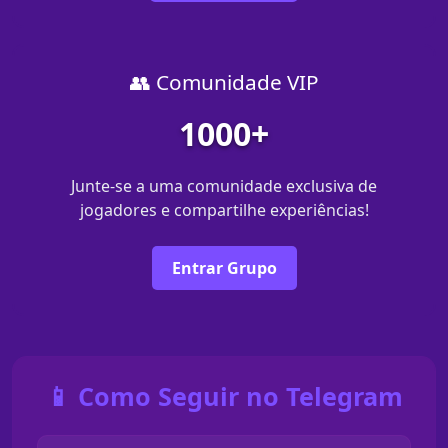
👥 Comunidade VIP
1000+
Junte-se a uma comunidade exclusiva de
jogadores e compartilhe experiências!
Entrar Grupo
📱 Como Seguir no Telegram