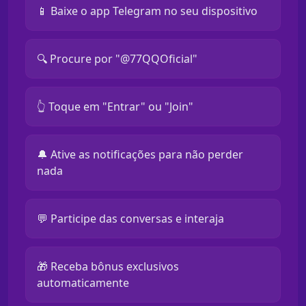
📱 Baixe o app Telegram no seu dispositivo
🔍 Procure por "@77QQOficial"
👆 Toque em "Entrar" ou "Join"
🔔 Ative as notificações para não perder
nada
💬 Participe das conversas e interaja
🎁 Receba bônus exclusivos
automaticamente