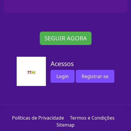
SEGUIR AGORA
Acessos
Login
Registrar-se
Políticas de Privacidade
Termos e Condições
Sitemap