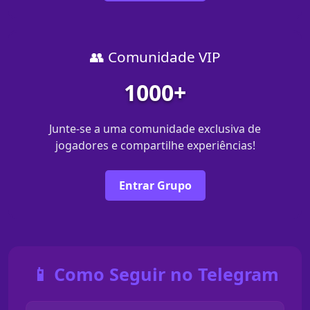
👥 Comunidade VIP
1000+
Junte-se a uma comunidade exclusiva de
jogadores e compartilhe experiências!
Entrar Grupo
📱 Como Seguir no Telegram