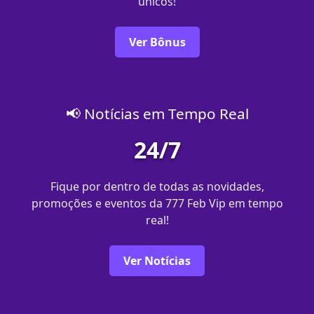
únicos!
Ver Bônus
📢 Notícias em Tempo Real
24/7
Fique por dentro de todas as novidades,
promoções e eventos da 777 Feb Vip em tempo
real!
Ver Notícias