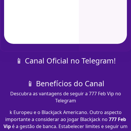
📱 Canal Oficial no Telegram!
📱 Benefícios do Canal
Descubra as vantagens de seguir a 777 Feb Vip no
Telegram
k Europeu e o Blackjack Americano. Outro aspecto
importante a considerar ao jogar Blackjack no
777 Feb
Vip
é a gestão de banca. Estabelecer limites e seguir um