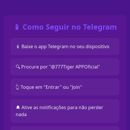
📱 Como Seguir no Telegram
📱 Baixe o app Telegram no seu dispositivo
🔍 Procure por "@777Tiger APPOficial"
👆 Toque em "Entrar" ou "Join"
🔔 Ative as notificações para não perder
nada