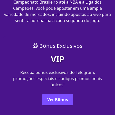
Campeonato Brasileiro até a NBA e a Liga dos
Campeões, você pode apostar em uma ampla
variedade de mercados, incluindo apostas ao vivo para
sentir a adrenalina a cada segundo do jogo.
🎁 Bônus Exclusivos
VIP
Receba bônus exclusivos do Telegram,
promoções especiais e códigos promocionais
únicos!
Ver Bônus