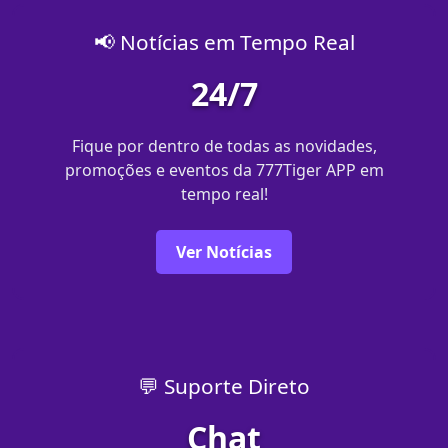
📢 Notícias em Tempo Real
24/7
Fique por dentro de todas as novidades,
promoções e eventos da 777Tiger APP em
tempo real!
Ver Notícias
💬 Suporte Direto
Chat