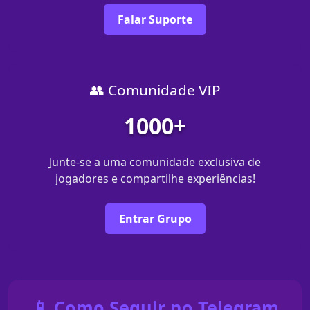
Falar Suporte
👥 Comunidade VIP
1000+
Junte-se a uma comunidade exclusiva de
jogadores e compartilhe experiências!
Entrar Grupo
📱 Como Seguir no Telegram