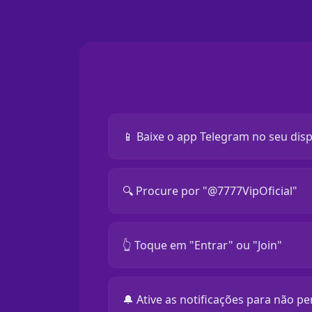
📱 Baixe o app Telegram no seu disp
🔍 Procure por "@7777VipOficial"
👆 Toque em "Entrar" ou "Join"
🔔 Ative as notificações para não p