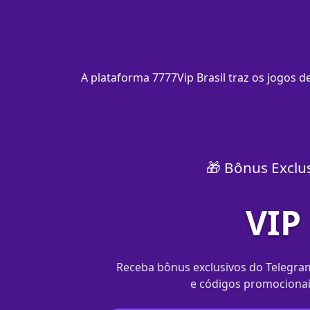
A plataforma 7777Vip Brasil traz os jogos 
🎁 Bônus Exclu
VIP
Receba bônus exclusivos do Telegra
e códigos promocionai