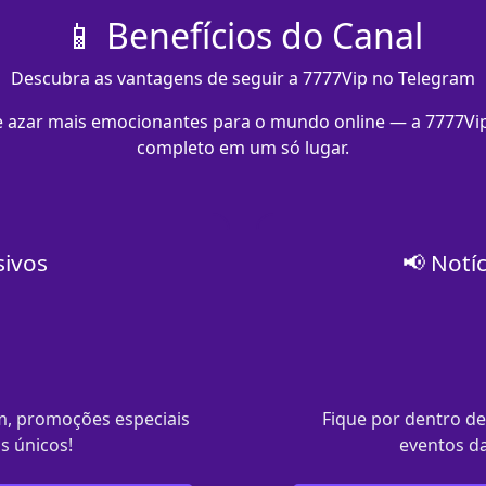
📱 Benefícios do Canal
Descubra as vantagens de seguir a 7777Vip no Telegram
de azar mais emocionantes para o mundo online — a 7777Vip
completo em um só lugar.
sivos
📢 Notí
m, promoções especiais
Fique por dentro d
s únicos!
eventos d