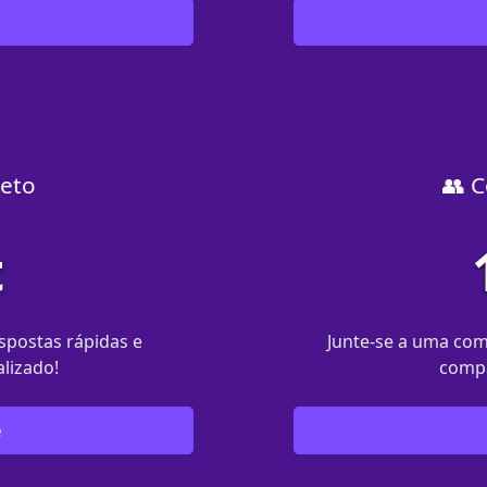
reto
👥 
t
espostas rápidas e
Junte-se a uma com
lizado!
compa
e