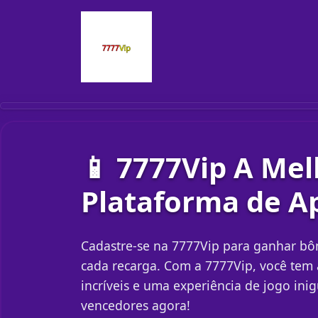
📱 7777Vip A Mel
Plataforma de A
Cadastre-se na 7777Vip para ganhar bô
cada recarga. Com a 7777Vip, você tem
incríveis e uma experiência de jogo inig
vencedores agora!