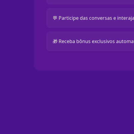
💬 Participe das conversas e interaj
🎁 Receba bônus exclusivos autom