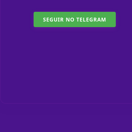
SEGUIR NO TELEGRAM