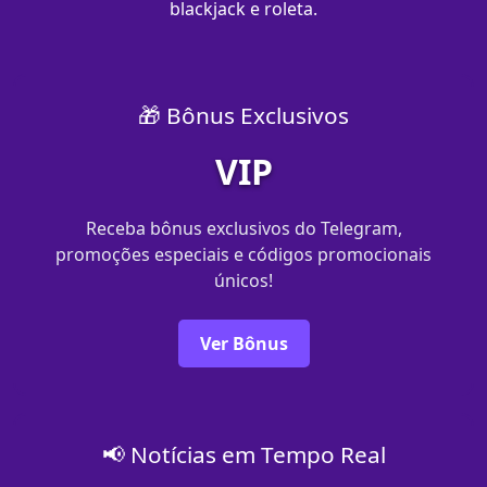
blackjack e roleta.
🎁 Bônus Exclusivos
VIP
Receba bônus exclusivos do Telegram,
promoções especiais e códigos promocionais
únicos!
Ver Bônus
📢 Notícias em Tempo Real