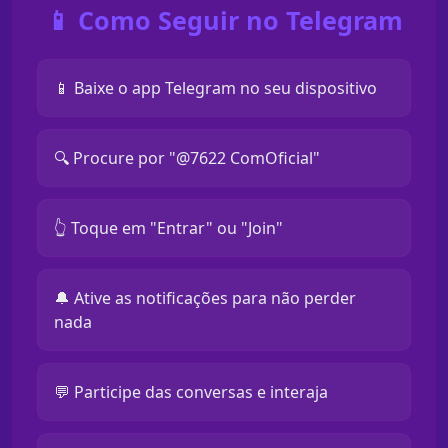
📱 Como Seguir no Telegram
📱 Baixe o app Telegram no seu dispositivo
🔍 Procure por "@7622 ComOficial"
👆 Toque em "Entrar" ou "Join"
🔔 Ative as notificações para não perder
nada
💬 Participe das conversas e interaja