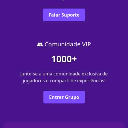
Falar Suporte
👥 Comunidade VIP
1000+
Junte-se a uma comunidade exclusiva de
jogadores e compartilhe experiências!
Entrar Grupo