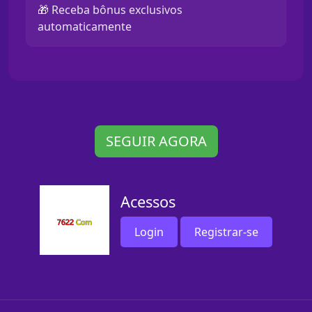
🎁 Receba bônus exclusivos
automaticamente
SEGUIR AGORA
Acessos
Login
Registrar-se