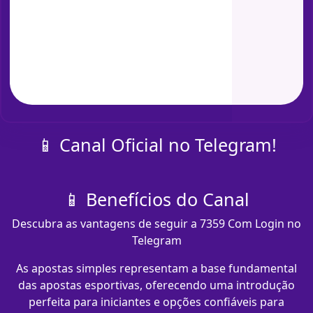
📱 Canal Oficial no Telegram!
📱 Benefícios do Canal
Descubra as vantagens de seguir a 7359 Com Login no
Telegram
As apostas simples representam a base fundamental
das apostas esportivas, oferecendo uma introdução
perfeita para iniciantes e opções confiáveis para