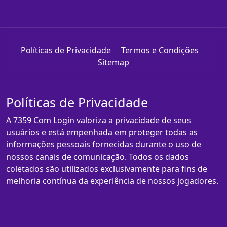
Políticas de Privacidade
Termos e Condições
Sitemap
Políticas de Privacidade
A 7359 Com Login valoriza a privacidade de seus
usuários e está empenhada em proteger todas as
informações pessoais fornecidas durante o uso de
nossos canais de comunicação. Todos os dados
coletados são utilizados exclusivamente para fins de
melhoria contínua da experiência de nossos jogadores.