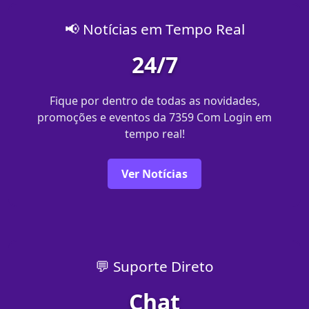
📢 Notícias em Tempo Real
24/7
Fique por dentro de todas as novidades,
promoções e eventos da 7359 Com Login em
tempo real!
Ver Notícias
💬 Suporte Direto
Chat