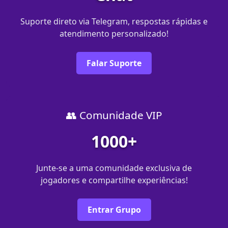
Suporte direto via Telegram, respostas rápidas e
atendimento personalizado!
Falar Suporte
👥 Comunidade VIP
1000+
Junte-se a uma comunidade exclusiva de
jogadores e compartilhe experiências!
Entrar Grupo