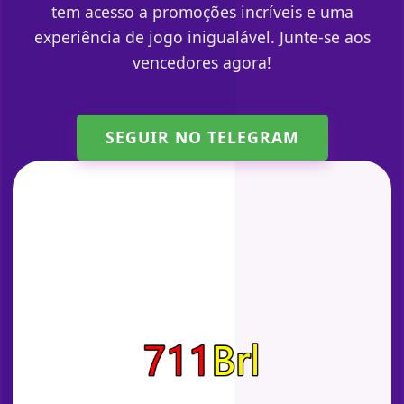
tem acesso a promoções incríveis e uma
experiência de jogo inigualável. Junte-se aos
vencedores agora!
SEGUIR NO TELEGRAM