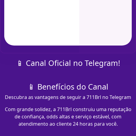
📱 Canal Oficial no Telegram!
📱 Benefícios do Canal
Descubra as vantagens de seguir a 711Brl no Telegram
Com grande solidez, a 711Brl construiu uma reputação
de confiança, odds altas e serviço estável, com
atendimento ao cliente 24 horas para você.