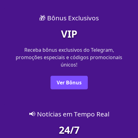
🎁 Bônus Exclusivos
VIP
Receba bônus exclusivos do Telegram,
promoções especiais e códigos promocionais
únicos!
Ver Bônus
📢 Notícias em Tempo Real
24/7