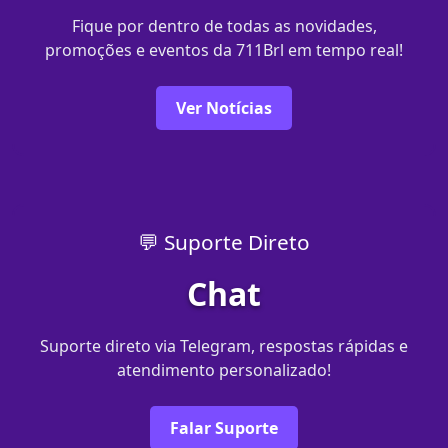
Fique por dentro de todas as novidades,
promoções e eventos da 711Brl em tempo real!
Ver Notícias
💬 Suporte Direto
Chat
Suporte direto via Telegram, respostas rápidas e
atendimento personalizado!
Falar Suporte