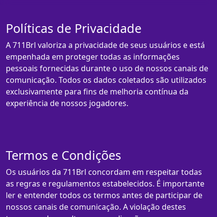
Políticas de Privacidade
A 711Brl valoriza a privacidade de seus usuários e está
empenhada em proteger todas as informações
pessoais fornecidas durante o uso de nossos canais de
comunicação. Todos os dados coletados são utilizados
exclusivamente para fins de melhoria contínua da
experiência de nossos jogadores.
Termos e Condições
Os usuários da 711Brl concordam em respeitar todas
as regras e regulamentos estabelecidos. É importante
ler e entender todos os termos antes de participar de
nossos canais de comunicação. A violação destes