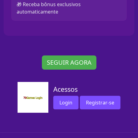
🎁 Receba bônus exclusivos
automaticamente
SEGUIR AGORA
Acessos
Login
Registrar-se