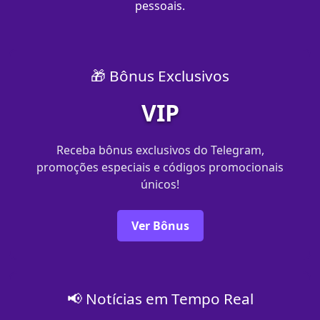
pessoais.
🎁 Bônus Exclusivos
VIP
Receba bônus exclusivos do Telegram,
promoções especiais e códigos promocionais
únicos!
Ver Bônus
📢 Notícias em Tempo Real