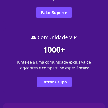
Falar Suporte
👥 Comunidade VIP
1000+
Junte-se a uma comunidade exclusiva de
jogadores e compartilhe experiências!
Entrar Grupo