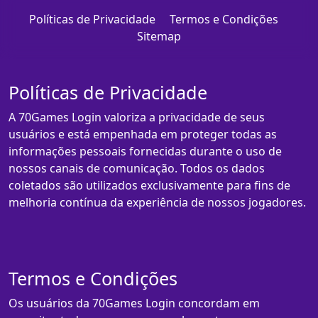
Políticas de Privacidade
Termos e Condições
Sitemap
Políticas de Privacidade
A 70Games Login valoriza a privacidade de seus
usuários e está empenhada em proteger todas as
informações pessoais fornecidas durante o uso de
nossos canais de comunicação. Todos os dados
coletados são utilizados exclusivamente para fins de
melhoria contínua da experiência de nossos jogadores.
Termos e Condições
Os usuários da 70Games Login concordam em