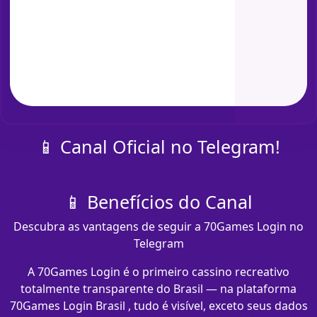
📱 Canal Oficial no Telegram!
📱 Benefícios do Canal
Descubra as vantagens de seguir a 70Games Login no
Telegram
A 70Games Login é o primeiro cassino recreativo
totalmente transparente do Brasil — na plataforma
70Games Login Brasil , tudo é visível, exceto seus dados