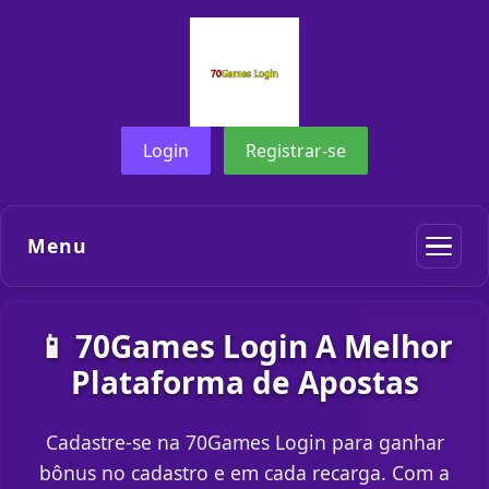
Login
Registrar-se
Menu
📱 70Games Login A Melhor
Plataforma de Apostas
Cadastre-se na 70Games Login para ganhar
bônus no cadastro e em cada recarga. Com a