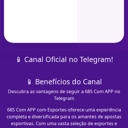
📱 Canal Oficial no Telegram!
📱 Benefícios do Canal
Descubra as vantagens de seguir a 68S Com APP no
Telegram
68S Com APP com​ Esportes oferece uma experiência
completa e diversificada para os amantes de apostas
esportivas. Com uma vasta seleção de esportes e