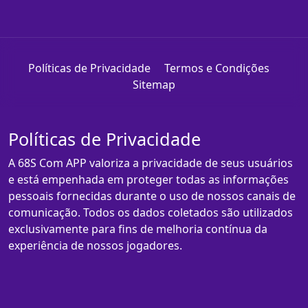
Políticas de Privacidade
Termos e Condições
Sitemap
Políticas de Privacidade
A 68S Com APP valoriza a privacidade de seus usuários
e está empenhada em proteger todas as informações
pessoais fornecidas durante o uso de nossos canais de
comunicação. Todos os dados coletados são utilizados
exclusivamente para fins de melhoria contínua da
experiência de nossos jogadores.