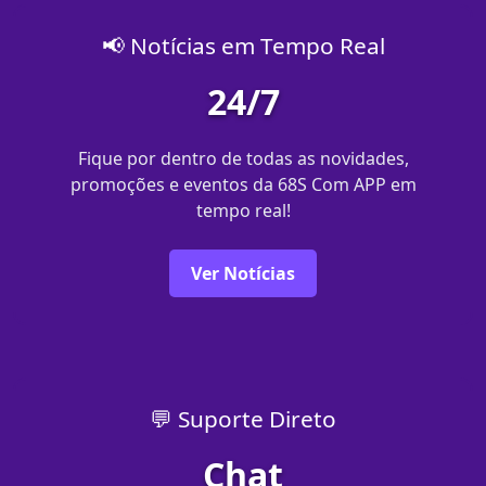
📢 Notícias em Tempo Real
24/7
Fique por dentro de todas as novidades,
promoções e eventos da 68S Com APP em
tempo real!
Ver Notícias
💬 Suporte Direto
Chat