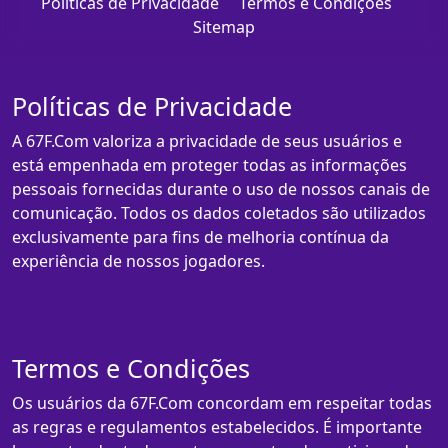
Políticas de Privacidade
Termos e Condições
Sitemap
Políticas de Privacidade
A 67F.Com valoriza a privacidade de seus usuários e
está empenhada em proteger todas as informações
pessoais fornecidas durante o uso de nossos canais de
comunicação. Todos os dados coletados são utilizados
exclusivamente para fins de melhoria contínua da
experiência de nossos jogadores.
Termos e Condições
Os usuários da 67F.Com concordam em respeitar todas
as regras e regulamentos estabelecidos. É importante