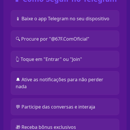
📱 Baixe o app Telegram no seu dispositivo
🔍 Procure por "@67F.ComOficial"
👆 Toque em "Entrar" ou "Join"
🔔 Ative as notificações para não perder
nada
💬 Participe das conversas e interaja
🎁 Receba bônus exclusivos