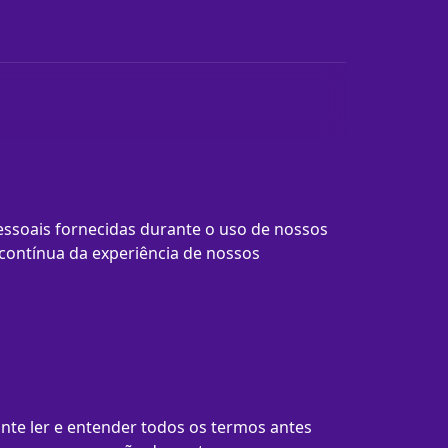
essoais fornecidas durante o uso de nossos
 contínua da experiência de nossos
nte ler e entender todos os termos antes