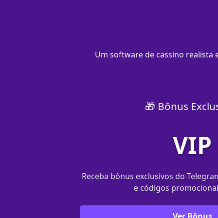
Um software de cassino realista e
🎁 Bônus Exclu
VIP
Receba bônus exclusivos do Telegra
e códigos promocionai
Ver Bônus