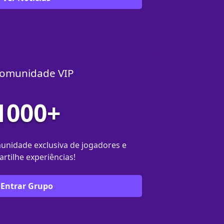
Comunidade VIP
1000+
unidade exclusiva de jogadores e
rtilhe experiências!
Entrar Grupo