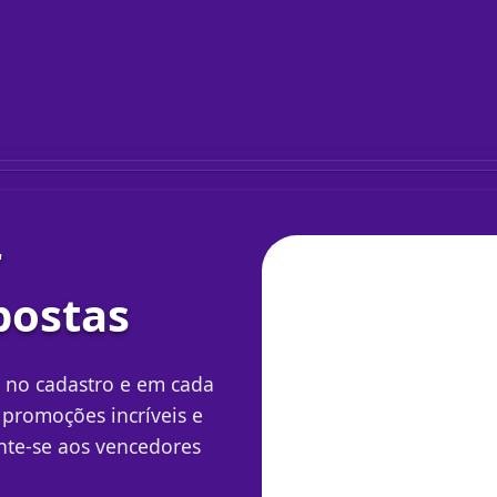
r
postas
 no cadastro e em cada
 promoções incríveis e
unte-se aos vencedores