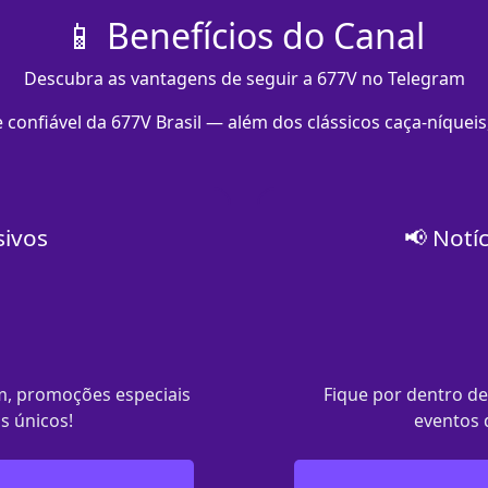
📱 Benefícios do Canal
Descubra as vantagens de seguir a 677V no Telegram
 confiável da 677V Brasil — além dos clássicos caça-níqueis,
sivos
📢 Notí
m, promoções especiais
Fique por dentro d
s únicos!
eventos 