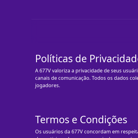
Políticas de Privacida
A 677V valoriza a privacidade de seus usuá
canais de comunicação. Todos os dados cole
jogadores.
Termos e Condições
Os usuários da 677V concordam em respeitar