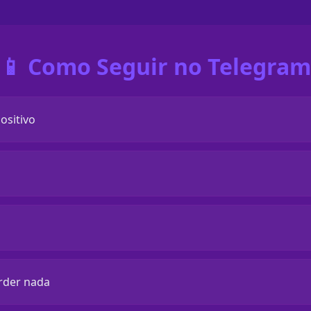
📱 Como Seguir no Telegram
ositivo
erder nada