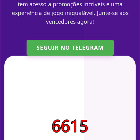
tem acesso a promoções incríveis e uma
experiência de jogo inigualável. Junte-se aos
vencedores agora!
SEGUIR NO TELEGRAM