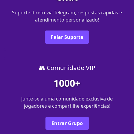
Suporte direto via Telegram, respostas rápidas e
atendimento personalizado!
Falar Suporte
👥 Comunidade VIP
1000+
Junte-se a uma comunidade exclusiva de
jogadores e compartilhe experiências!
Entrar Grupo