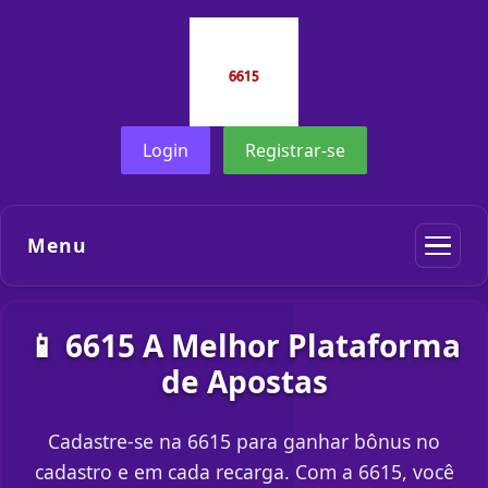
Login
Registrar-se
Menu
📱 6615 A Melhor Plataforma
de Apostas
Cadastre-se na 6615 para ganhar bônus no
cadastro e em cada recarga. Com a 6615, você