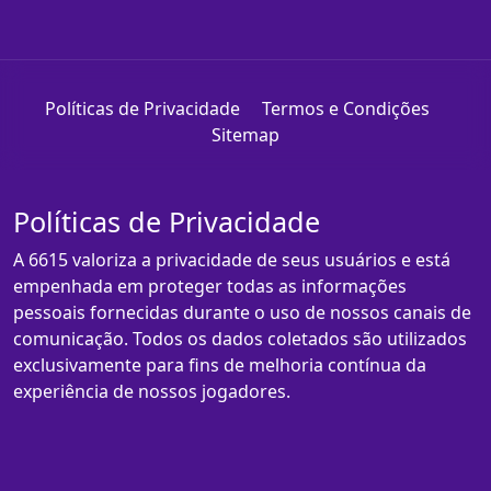
Políticas de Privacidade
Termos e Condições
Sitemap
Políticas de Privacidade
A 6615 valoriza a privacidade de seus usuários e está
empenhada em proteger todas as informações
pessoais fornecidas durante o uso de nossos canais de
comunicação. Todos os dados coletados são utilizados
exclusivamente para fins de melhoria contínua da
experiência de nossos jogadores.