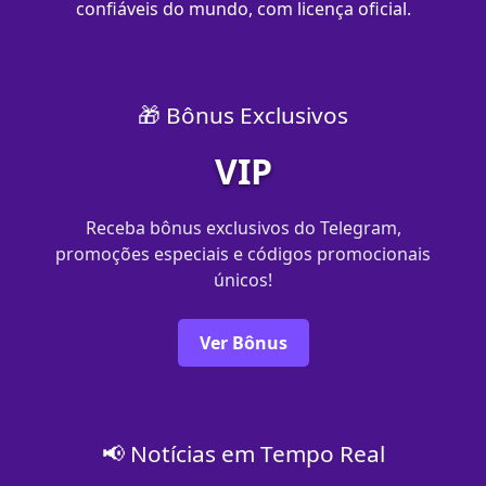
confiáveis do mundo, com licença oficial.
🎁 Bônus Exclusivos
VIP
Receba bônus exclusivos do Telegram,
promoções especiais e códigos promocionais
únicos!
Ver Bônus
📢 Notícias em Tempo Real