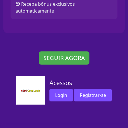
🎁 Receba bônus exclusivos
automaticamente
SEGUIR AGORA
Acessos
Login
Registrar-se