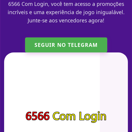
6566 Com Login, você tem acesso a promoções
incríveis e uma experiência de jogo inigualável.
Junte-se aos vencedores agora!
SEGUIR NO TELEGRAM