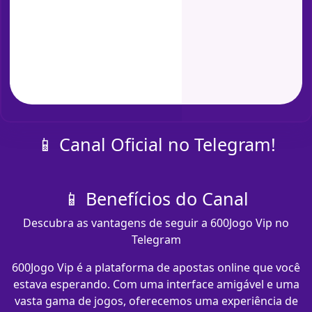
📱 Canal Oficial no Telegram!
📱 Benefícios do Canal
Descubra as vantagens de seguir a 600Jogo Vip no
Telegram
600Jogo Vip é a plataforma de apostas online que você
estava esperando. Com uma interface amigável e uma
vasta gama de jogos, oferecemos uma experiência de