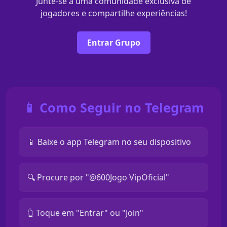
Junte-se a uma comunidade exclusiva de
jogadores e compartilhe experiências!
Entrar Grupo
📱 Como Seguir no Telegram
📱 Baixe o app Telegram no seu dispositivo
🔍 Procure por "@600Jogo VipOficial"
👆 Toque em "Entrar" ou "Join"