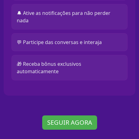
🔔 Ative as notificações para não perder
nada
💬 Participe das conversas e interaja
🎁 Receba bônus exclusivos
automaticamente
SEGUIR AGORA