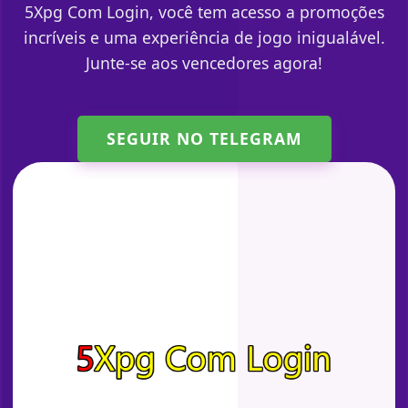
5Xpg Com Login, você tem acesso a promoções
incríveis e uma experiência de jogo inigualável.
Junte-se aos vencedores agora!
SEGUIR NO TELEGRAM