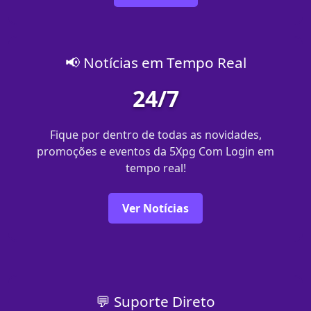
📢 Notícias em Tempo Real
24/7
Fique por dentro de todas as novidades,
promoções e eventos da 5Xpg Com Login em
tempo real!
Ver Notícias
💬 Suporte Direto