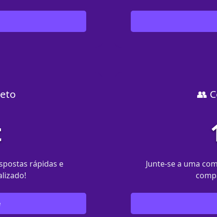
reto
👥 
t
espostas rápidas e
Junte-se a uma com
lizado!
compa
e