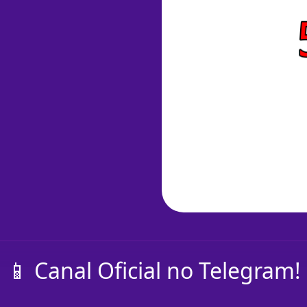
📱 Canal Oficial no Telegram!