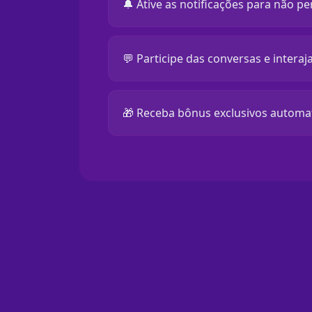
🔔 Ative as notificações para não p
💬 Participe das conversas e interaj
🎁 Receba bônus exclusivos autom