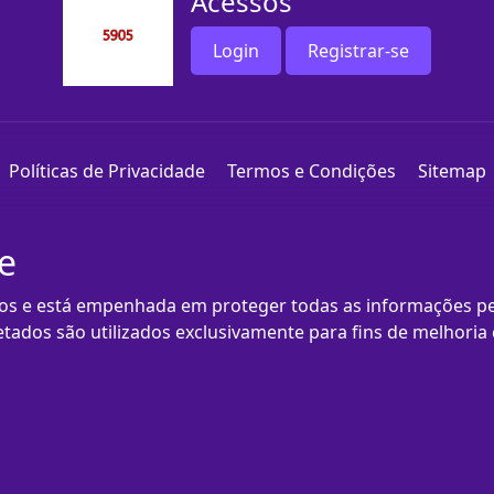
Acessos
Login
Registrar-se
Políticas de Privacidade
Termos e Condições
Sitemap
de
rios e está empenhada em proteger todas as informações p
tados são utilizados exclusivamente para fins de melhoria