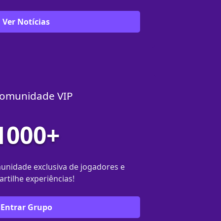
Ver Notícias
Comunidade VIP
1000+
unidade exclusiva de jogadores e
rtilhe experiências!
Entrar Grupo