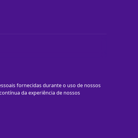
essoais fornecidas durante o uso de nossos
 contínua da experiência de nossos