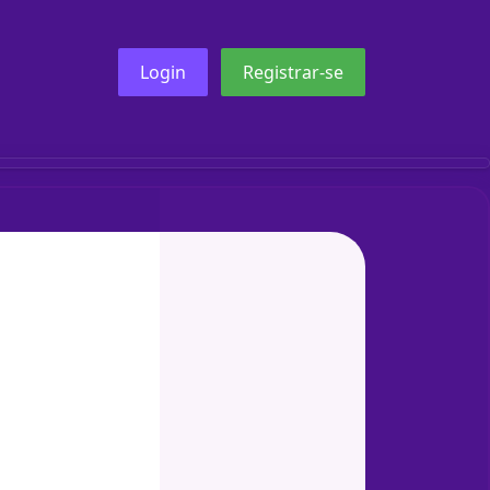
Login
Registrar-se