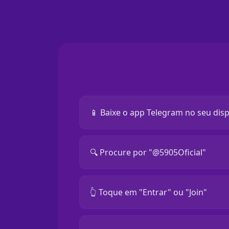
📱 Baixe o app Telegram no seu disp
🔍 Procure por "@5905Oficial"
👆 Toque em "Entrar" ou "Join"