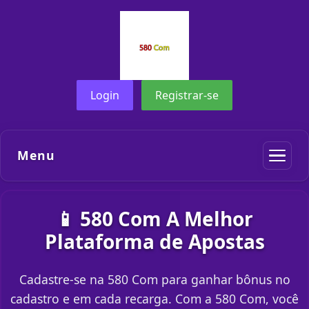
Login
Registrar-se
Menu
📱 580 Com A Melhor
Plataforma de Apostas
Cadastre-se na 580 Com para ganhar bônus no
cadastro e em cada recarga. Com a 580 Com, você