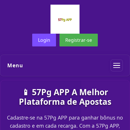
Login
Registrar-se
Menu
📱 57Pg APP A Melhor
Plataforma de Apostas
Cadastre-se na 57Pg APP para ganhar bônus no
cadastro e em cada recarga. Com a 57Pg APP,