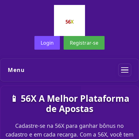
Login
Registrar-se
Menu
📱 56X A Melhor Plataforma
de Apostas
Cadastre-se na 56X para ganhar bônus no
cadastro e em cada recarga. Com a 56X, você tem