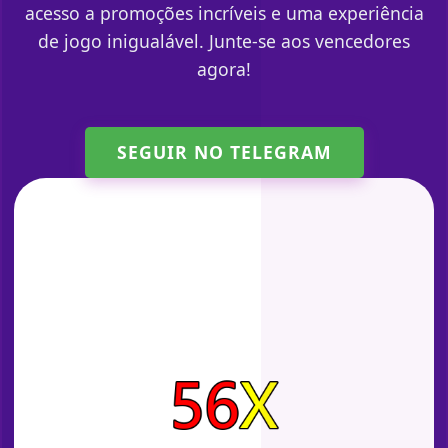
acesso a promoções incríveis e uma experiência
de jogo inigualável. Junte-se aos vencedores
agora!
SEGUIR NO TELEGRAM