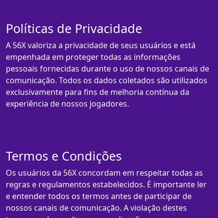
Políticas de Privacidade
A 56X valoriza a privacidade de seus usuários e está
empenhada em proteger todas as informações
pessoais fornecidas durante o uso de nossos canais de
comunicação. Todos os dados coletados são utilizados
exclusivamente para fins de melhoria contínua da
experiência de nossos jogadores.
Termos e Condições
Os usuários da 56X concordam em respeitar todas as
regras e regulamentos estabelecidos. É importante ler
e entender todos os termos antes de participar de
nossos canais de comunicação. A violação destes