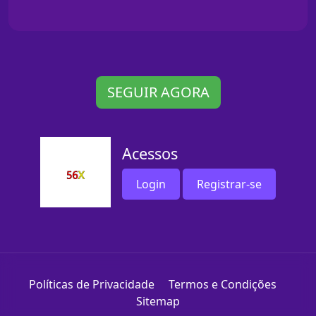
SEGUIR AGORA
Acessos
Login
Registrar-se
Políticas de Privacidade
Termos e Condições
Sitemap