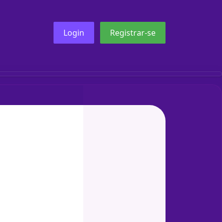
Login
Registrar-se