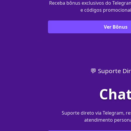
Receba bônus exclusivos do Telegra
e códigos promocionai
Ver Bônus
💬 Suporte Di
Cha
Suporte direto via Telegram, r
atendimento persona