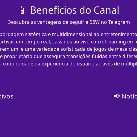
📱 Benefícios do Canal
Descubra as vantagens de seguir a 56W no Telegram
abordagem sistêmica e multidimensional ao entretenimento
ortivas em tempo real, cassinos ao vivo com streaming em u
remium, e uma variedade sofisticada de jogos de mesa clás
 proprietário que assegura transições fluidas entre difer
 continuidade da experiência do usuário através de múltipl
sivos
📢 Notí