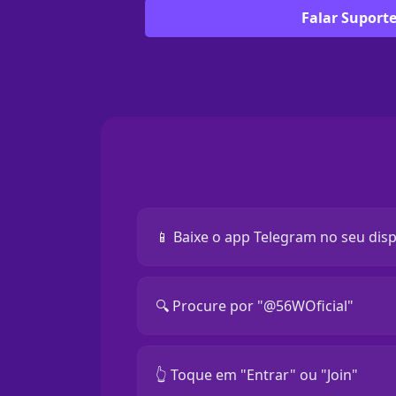
Falar Suport
📱 Baixe o app Telegram no seu disp
🔍 Procure por "@56WOficial"
👆 Toque em "Entrar" ou "Join"