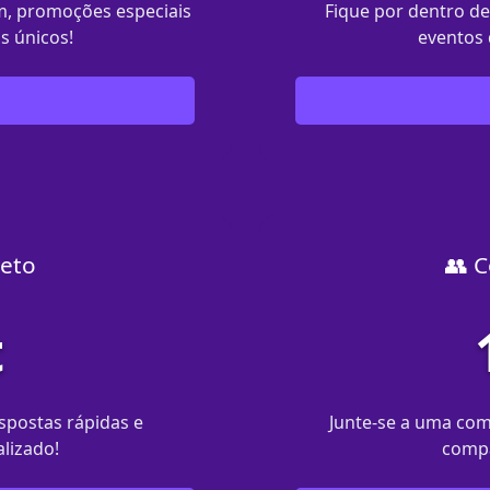
m, promoções especiais
Fique por dentro d
s únicos!
eventos 
reto
👥 
t
espostas rápidas e
Junte-se a uma com
lizado!
compa