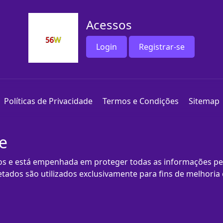
Acessos
Login
Registrar-se
Políticas de Privacidade
Termos e Condições
Sitemap
de
rios e está empenhada em proteger todas as informações pe
tados são utilizados exclusivamente para fins de melhoria