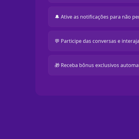
🔔 Ative as notificações para não p
💬 Participe das conversas e interaj
🎁 Receba bônus exclusivos autom