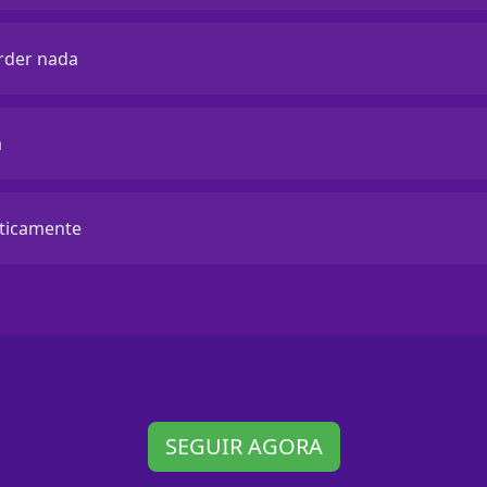
erder nada
a
aticamente
SEGUIR AGORA