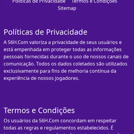
Políticas de Privacidade
Termos e Condições
Sitemap
Políticas de Privacidade
A 56H.Com valoriza a privacidade de seus usuários e
está empenhada em proteger todas as informações
pessoais fornecidas durante o uso de nossos canais de
comunicação. Todos os dados coletados são utilizados
exclusivamente para fins de melhoria contínua da
experiência de nossos jogadores.
Termos e Condições
Os usuários da 56H.Com concordam em respeitar
todas as regras e regulamentos estabelecidos. É