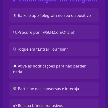
📱 Baixe o app Telegram no seu dispositivo
🔍 Procure por "@56H.ComOficial"
👆 Toque em "Entrar" ou "Join"
🔔 Ative as notificações para não perder
nada
💬 Participe das conversas e interaja
🎁 Receba bônus exclusivos