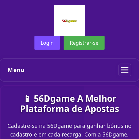
Login
Registrar-se
Menu
📱 56Dgame A Melhor
Plataforma de Apostas
Cadastre-se na 56Dgame para ganhar bônus no
cadastro e em cada recarga. Com a 56Dgame,