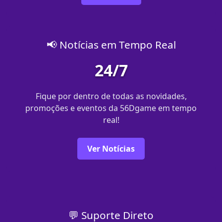
📢 Notícias em Tempo Real
24/7
Fique por dentro de todas as novidades,
promoções e eventos da 56Dgame em tempo
real!
Ver Notícias
💬 Suporte Direto