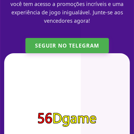
você tem acesso a promoções incríveis e uma
experiência de jogo inigualável. Junte-se aos
vencedores agora!
SEGUIR NO TELEGRAM