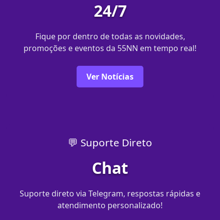
24/7
Fique por dentro de todas as novidades,
promoções e eventos da 55NN em tempo real!
Ver Notícias
💬 Suporte Direto
Chat
Suporte direto via Telegram, respostas rápidas e
atendimento personalizado!