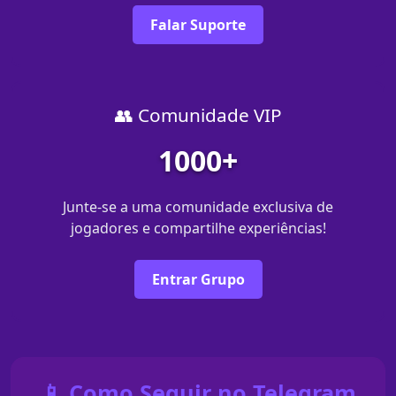
Falar Suporte
👥 Comunidade VIP
1000+
Junte-se a uma comunidade exclusiva de
jogadores e compartilhe experiências!
Entrar Grupo
📱 Como Seguir no Telegram