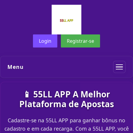
Login
Registrar-se
Menu
📱 55LL APP A Melhor
Plataforma de Apostas
Cadastre-se na 55LL APP para ganhar bônus no
cadastro e em cada recarga. Com a 55LL APP, você