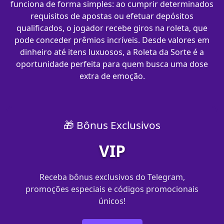
funciona de forma simples: ao cumprir determinados
requisitos de apostas ou efetuar depósitos
qualificados, o jogador recebe giros na roleta, que
pode conceder prêmios incríveis. Desde valores em
dinheiro até itens luxuosos, a Roleta da Sorte é a
oportunidade perfeita para quem busca uma dose
extra de emoção.
🎁 Bônus Exclusivos
VIP
Receba bônus exclusivos do Telegram,
promoções especiais e códigos promocionais
únicos!