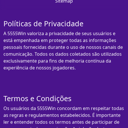
Sitemap
Políticas de Privacidade
A 5555Win valoriza a privacidade de seus usuários e
está empenhada em proteger todas as informações
pessoais fornecidas durante o uso de nossos canais de
comunicação. Todos os dados coletados são utilizados
exclusivamente para fins de melhoria contínua da
experiência de nossos jogadores.
Termos e Condições
Os usuários da 5555Win concordam em respeitar todas
as regras e regulamentos estabelecidos. É importante
ler e entender todos os termos antes de participar de