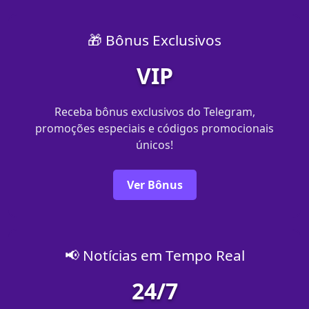
🎁 Bônus Exclusivos
VIP
Receba bônus exclusivos do Telegram,
promoções especiais e códigos promocionais
únicos!
Ver Bônus
📢 Notícias em Tempo Real
24/7