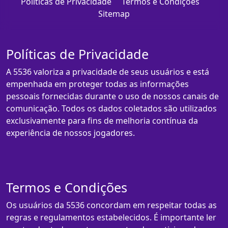
Políticas de Privacidade
Termos e Condições
Sitemap
Políticas de Privacidade
A 5536 valoriza a privacidade de seus usuários e está
empenhada em proteger todas as informações
pessoais fornecidas durante o uso de nossos canais de
comunicação. Todos os dados coletados são utilizados
exclusivamente para fins de melhoria contínua da
experiência de nossos jogadores.
Termos e Condições
Os usuários da 5536 concordam em respeitar todas as
regras e regulamentos estabelecidos. É importante ler