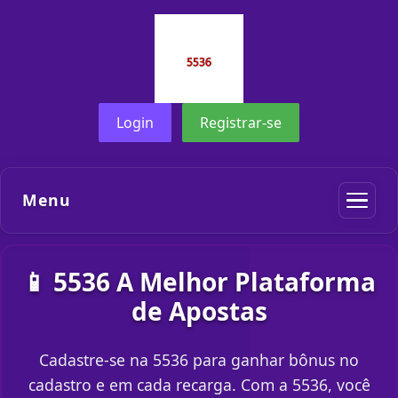
Login
Registrar-se
Menu
📱 5536 A Melhor Plataforma
de Apostas
Cadastre-se na 5536 para ganhar bônus no
cadastro e em cada recarga. Com a 5536, você