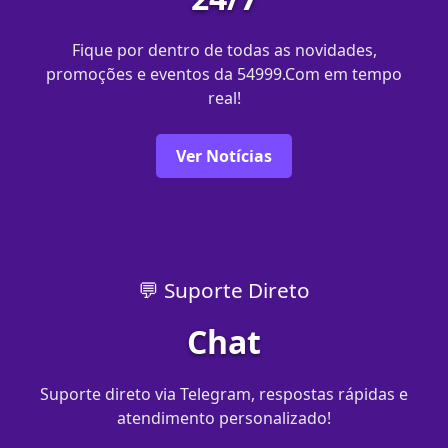
Fique por dentro de todas as novidades,
promoções e eventos da 54999.Com em tempo
real!
Ver Notícias
💬 Suporte Direto
Chat
Suporte direto via Telegram, respostas rápidas e
atendimento personalizado!