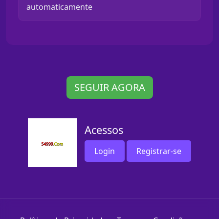
automaticamente
SEGUIR AGORA
Acessos
Login
Registrar-se