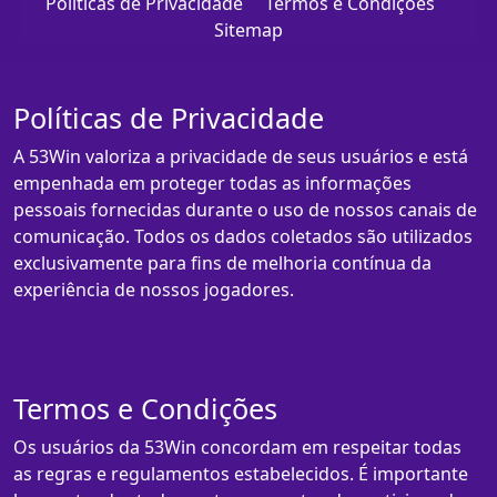
Políticas de Privacidade
Termos e Condições
Sitemap
Políticas de Privacidade
A 53Win valoriza a privacidade de seus usuários e está
empenhada em proteger todas as informações
pessoais fornecidas durante o uso de nossos canais de
comunicação. Todos os dados coletados são utilizados
exclusivamente para fins de melhoria contínua da
experiência de nossos jogadores.
Termos e Condições
Os usuários da 53Win concordam em respeitar todas
as regras e regulamentos estabelecidos. É importante