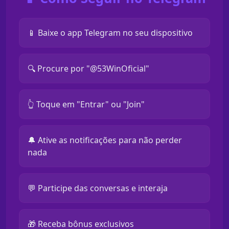
📱 Baixe o app Telegram no seu dispositivo
🔍 Procure por "@53WinOficial"
👆 Toque em "Entrar" ou "Join"
🔔 Ative as notificações para não perder
nada
💬 Participe das conversas e interaja
🎁 Receba bônus exclusivos