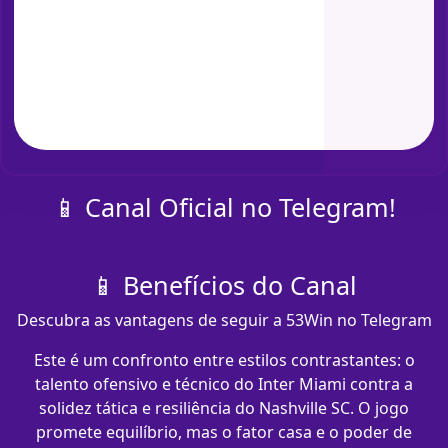
📱 Canal Oficial no Telegram!
📱 Benefícios do Canal
Descubra as vantagens de seguir a 53Win no Telegram
Este é um confronto entre estilos contrastantes: o
talento ofensivo e técnico do Inter Miami contra a
solidez tática e resiliência do Nashville SC. O jogo
promete equilíbrio, mas o fator casa e o poder de