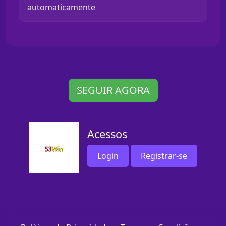
automaticamente
SEGUIR AGORA
Acessos
Login
Registrar-se