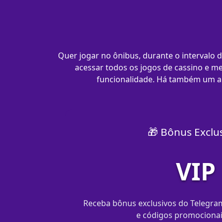
Quer jogar no ônibus, durante o intervalo 
acessar todos os jogos de cassino e m
funcionalidade. Há também um apl
🎁 Bônus Exclu
VIP
Receba bônus exclusivos do Telegra
e códigos promocionai