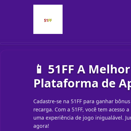
📱 51FF A Melhor
Plataforma de A
Cadastre-se na 51FF para ganhar bônus
recarga. Com a 51FF, você tem acesso a
uma experiência de jogo inigualável. J
agora!