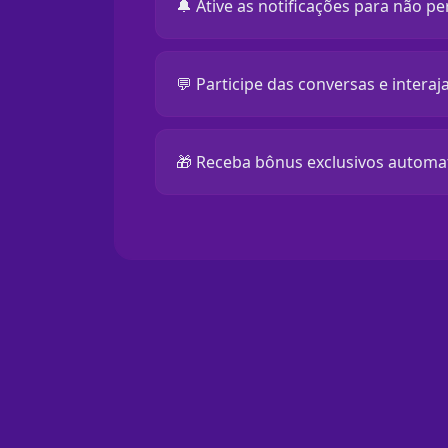
🔔 Ative as notificações para não p
💬 Participe das conversas e interaj
🎁 Receba bônus exclusivos autom