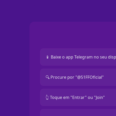
📱 Baixe o app Telegram no seu disp
🔍 Procure por "@51FFOficial"
👆 Toque em "Entrar" ou "Join"