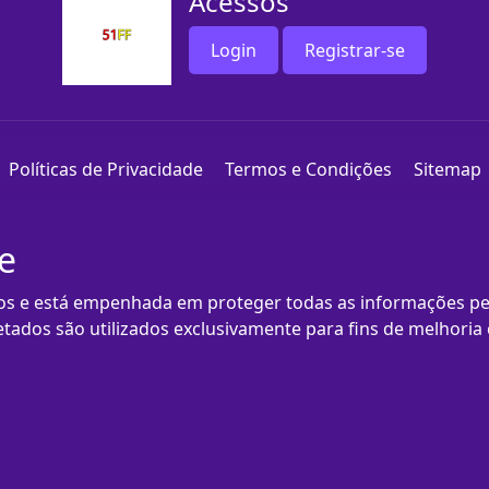
Acessos
Login
Registrar-se
Políticas de Privacidade
Termos e Condições
Sitemap
de
rios e está empenhada em proteger todas as informações p
tados são utilizados exclusivamente para fins de melhoria