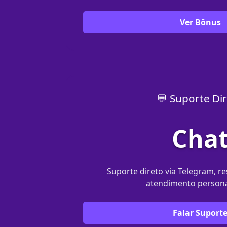
Ver Bônus
💬 Suporte Di
Cha
Suporte direto via Telegram, r
atendimento persona
Falar Suport