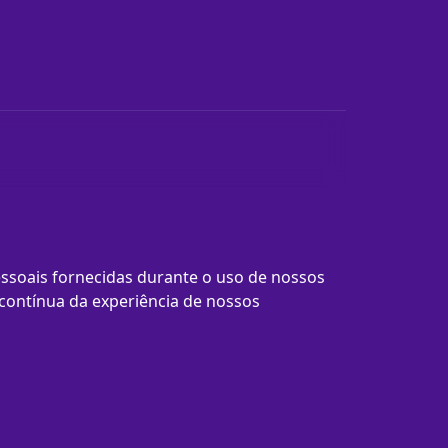
essoais fornecidas durante o uso de nossos
 contínua da experiência de nossos