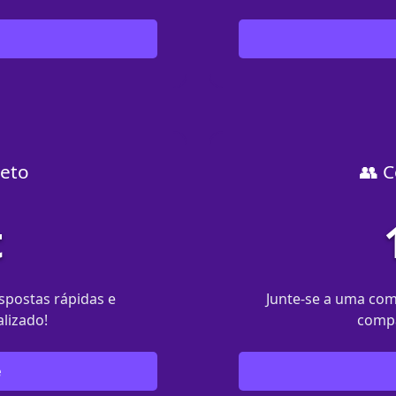
reto
👥 
t
espostas rápidas e
Junte-se a uma com
lizado!
compa
e