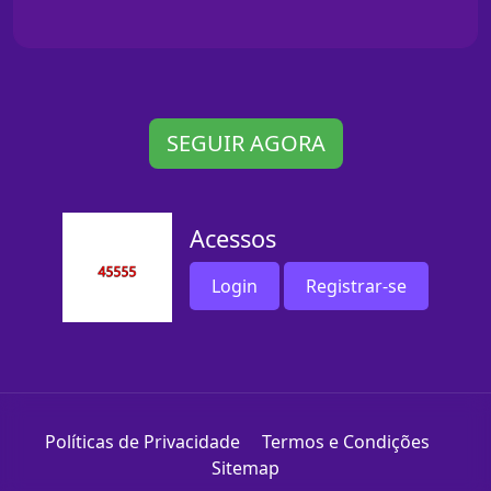
SEGUIR AGORA
Acessos
Login
Registrar-se
Políticas de Privacidade
Termos e Condições
Sitemap