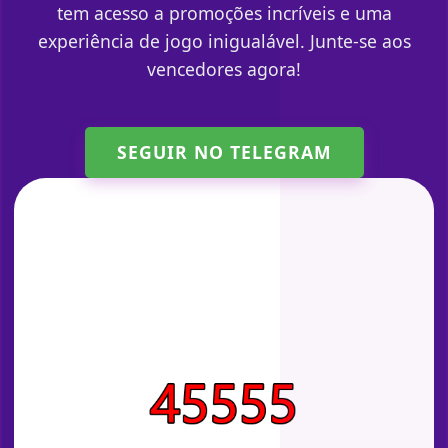
tem acesso a promoções incríveis e uma
experiência de jogo inigualável. Junte-se aos
vencedores agora!
SEGUIR NO TELEGRAM