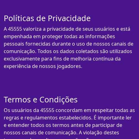
Políticas de Privacidade
A 45555 valoriza a privacidade de seus usuários e está
empenhada em proteger todas as informações
pessoais fornecidas durante o uso de nossos canais de
comunicação. Todos os dados coletados são utilizados
exclusivamente para fins de melhoria contínua da
experiência de nossos jogadores.
Termos e Condições
Os usuários da 45555 concordam em respeitar todas as
regras e regulamentos estabelecidos. É importante ler
e entender todos os termos antes de participar de
nossos canais de comunicação. A violação destes