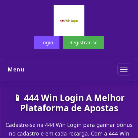
Login
Registrar-se
Menu
📱 444 Win Login A Melhor
Plataforma de Apostas
Cadastre-se na 444 Win Login para ganhar bônus
no cadastro e em cada recarga. Com a 444 Win