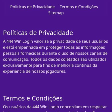
Políticas de Privacidade
Termos e Condições
Sitemap
Políticas de Privacidade
A 444 Win Login valoriza a privacidade de seus usuários
e está empenhada em proteger todas as informações
pessoais fornecidas durante o uso de nossos canais de
comunicação. Todos os dados coletados são utilizados
exclusivamente para fins de melhoria contínua da
experiência de nossos jogadores.
Termos e Condições
Os usuários da 444 Win Login concordam em respeitar