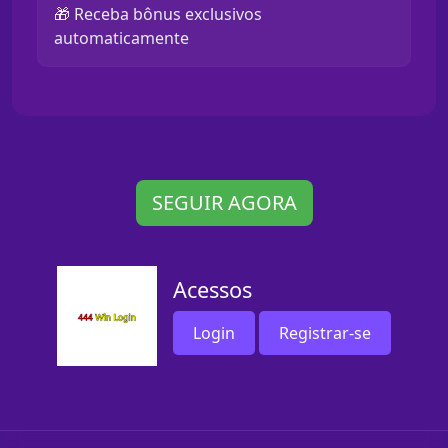
🎁 Receba bônus exclusivos
automaticamente
SEGUIR AGORA
Acessos
Login
Registrar-se