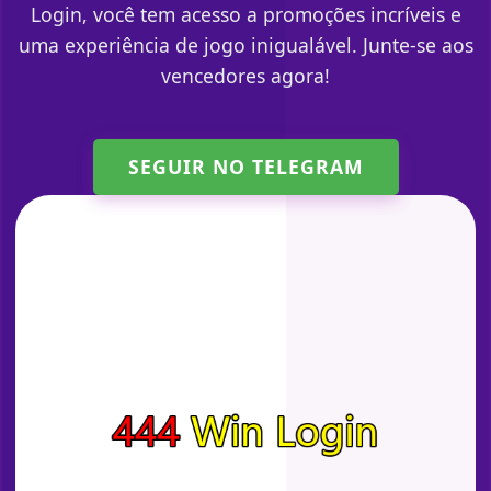
Login, você tem acesso a promoções incríveis e
uma experiência de jogo inigualável. Junte-se aos
vencedores agora!
SEGUIR NO TELEGRAM