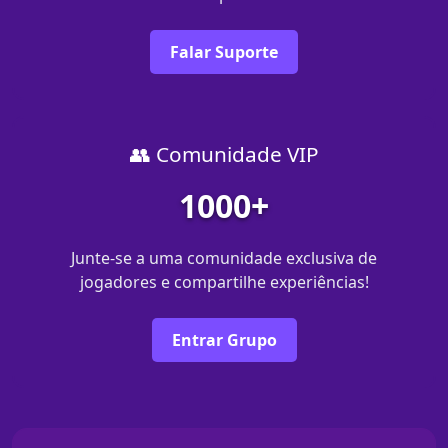
Falar Suporte
👥 Comunidade VIP
1000+
Junte-se a uma comunidade exclusiva de
jogadores e compartilhe experiências!
Entrar Grupo