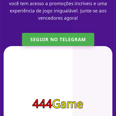
você tem acesso a promoções incríveis e uma
experiência de jogo inigualável. Junte-se aos
vencedores agora!
SEGUIR NO TELEGRAM