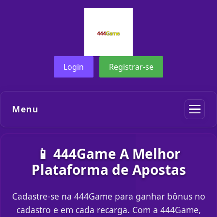
Login
Registrar-se
Menu
📱 444Game A Melhor
Plataforma de Apostas
Cadastre-se na 444Game para ganhar bônus no
cadastro e em cada recarga. Com a 444Game,