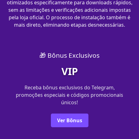
otimizados especificamente para downloads rápidos,
sem as limitações e verificações adicionais impostas
pela loja oficial. O processo de instalação também é
mais direto, eliminando etapas desnecessárias.
🎁 Bônus Exclusivos
VIP
Receba bônus exclusivos do Telegram,
promoções especiais e códigos promocionais
únicos!
Ver Bônus