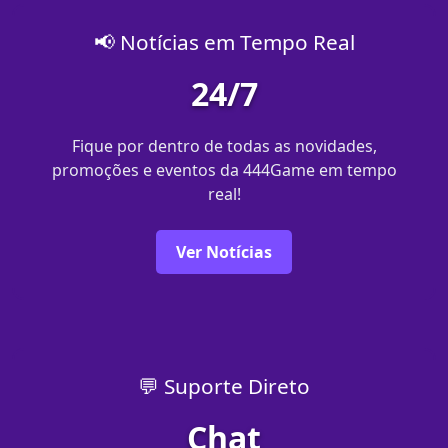
📢 Notícias em Tempo Real
24/7
Fique por dentro de todas as novidades,
promoções e eventos da 444Game em tempo
real!
Ver Notícias
💬 Suporte Direto
Chat