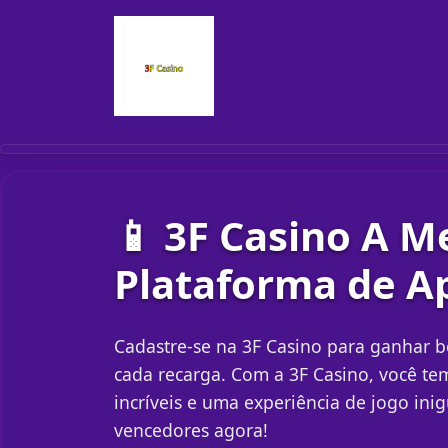
📱 3F Casino A M
Plataforma de A
Cadastre-se na 3F Casino para ganhar 
cada recarga. Com a 3F Casino, você t
incríveis e uma experiência de jogo inig
vencedores agora!