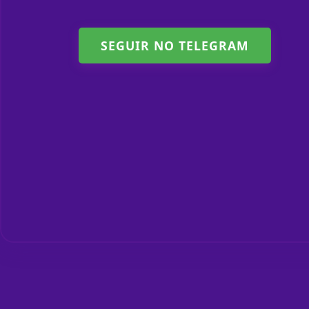
SEGUIR NO TELEGRAM