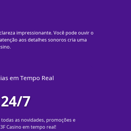
clareza impressionante. Você pode ouvir o
 atenção aos detalhes sonoros cria uma
sino.
cias em Tempo Real
24/7
e todas as novidades, promoções e
 3F Casino em tempo real!