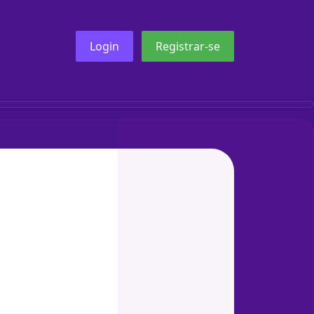
Login
Registrar-se