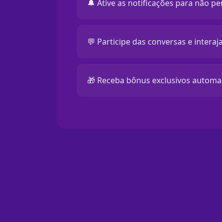
🔔 Ative as notificações para não p
💬 Participe das conversas e interaj
🎁 Receba bônus exclusivos autom