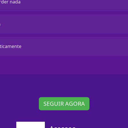
erder nada
a
aticamente
SEGUIR AGORA