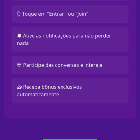
👆 Toque em "Entrar" ou "Join"
🔔 Ative as notificações para não perder
nada
💬 Participe das conversas e interaja
🎁 Receba bônus exclusivos
automaticamente