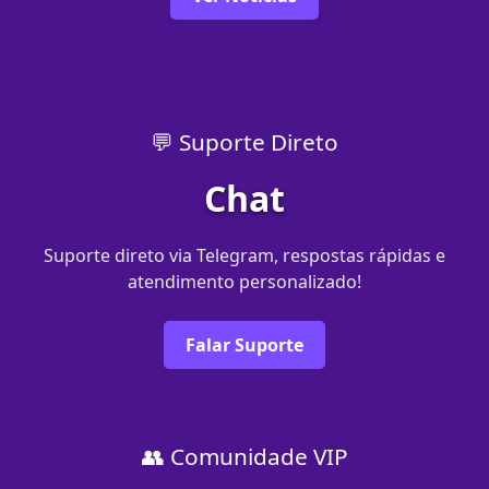
💬 Suporte Direto
Chat
Suporte direto via Telegram, respostas rápidas e
atendimento personalizado!
Falar Suporte
👥 Comunidade VIP