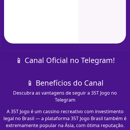
📱 Canal Oficial no Telegram!
📱 Benefícios do Canal
Descubra as vantagens de seguir a 35T Jogo no
Telegram
A 35T Jogo é um cassino recreativo com investimento
legal no Brasil — a plataforma 35T Jogo Brasil também é
extremamente popular na Ásia, com ótima reputação.