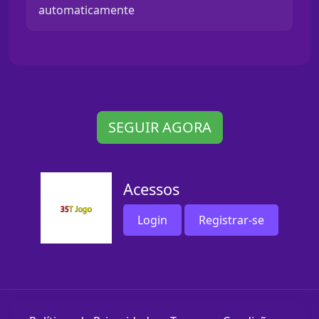
automaticamente
SEGUIR AGORA
Acessos
Login
Registrar-se