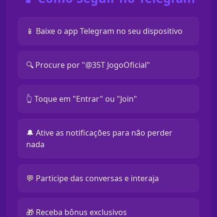
📱 Baixe o app Telegram no seu dispositivo
🔍 Procure por "@35T JogoOficial"
👆 Toque em "Entrar" ou "Join"
🔔 Ative as notificações para não perder
nada
💬 Participe das conversas e interaja
🎁 Receba bônus exclusivos