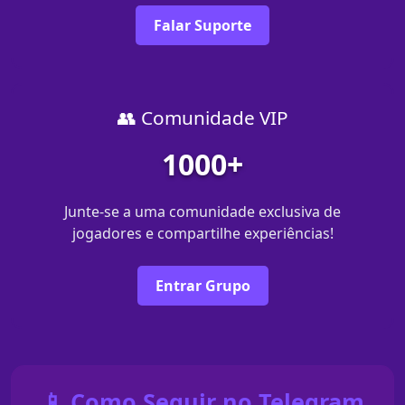
Falar Suporte
👥 Comunidade VIP
1000+
Junte-se a uma comunidade exclusiva de
jogadores e compartilhe experiências!
Entrar Grupo
📱 Como Seguir no Telegram