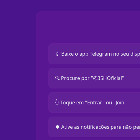
📱 Baixe o app Telegram no seu disp
🔍 Procure por "@35HOficial"
👆 Toque em "Entrar" ou "Join"
🔔 Ative as notificações para não p