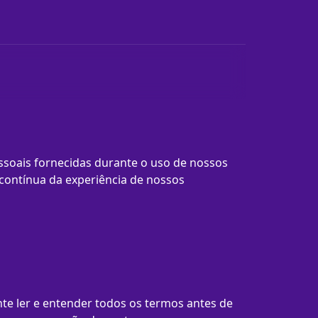
ssoais fornecidas durante o uso de nossos
 contínua da experiência de nossos
te ler e entender todos os termos antes de