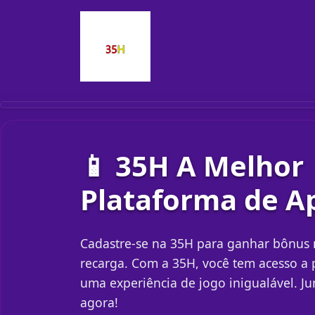
📱 35H A Melhor
Plataforma de A
Cadastre-se na 35H para ganhar bônus 
recarga. Com a 35H, você tem acesso a 
uma experiência de jogo inigualável. J
agora!