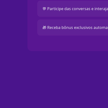
💬 Participe das conversas e interaj
🎁 Receba bônus exclusivos autom