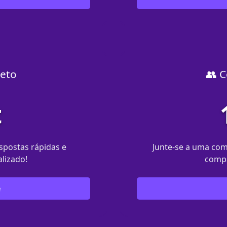
reto
👥 
t
espostas rápidas e
Junte-se a uma com
lizado!
compa
e