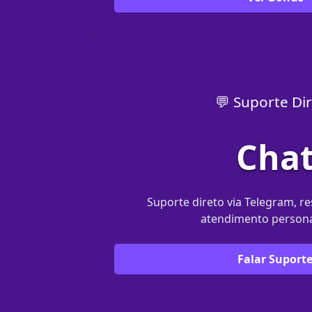
💬 Suporte Di
Cha
Suporte direto via Telegram, r
atendimento persona
Falar Suport