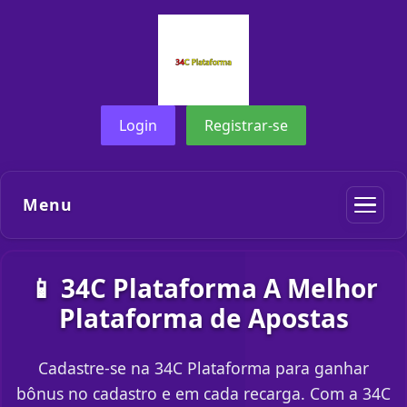
Login
Registrar-se
Menu
📱 34C Plataforma A Melhor
Plataforma de Apostas
Cadastre-se na 34C Plataforma para ganhar
bônus no cadastro e em cada recarga. Com a 34C