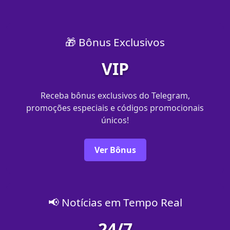
🎁 Bônus Exclusivos
VIP
Receba bônus exclusivos do Telegram,
promoções especiais e códigos promocionais
únicos!
Ver Bônus
📢 Notícias em Tempo Real
24/7