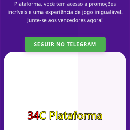
Plataforma, você tem acesso a promoções
incríveis e uma experiência de jogo inigualável.
Junte-se aos vencedores agora!
SEGUIR NO TELEGRAM